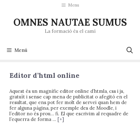
Saltar
Menu
al
contenido
OMNES NAUTAE SUMUS
La formació és el camí
Menú
Editor d’html online
Aquest és un magnífic editor online d’htmla, css i js,
gratuït i sense cap mena de publicitat o afegitó en el
resultat, que ens pot fer molt de servei quan hem de
fer alguna pàgina, per exemple des de Moodle, i
l’editor no és prou… fi. El que escrivim al requadre de
l’equerra de forma …
[+]