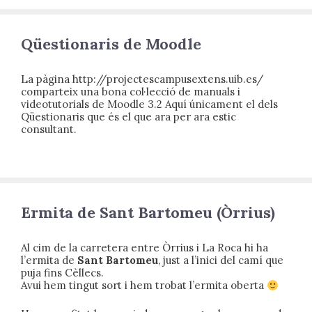
Qüestionaris de Moodle
La pàgina http://projectescampusextens.uib.es/
comparteix una bona col·lecció de manuals i
videotutorials de Moodle 3.2 Aquí únicament el dels
Qüestionaris que és el que ara per ara estic
consultant.
Ermita de Sant Bartomeu (Òrrius)
Al cim de la carretera entre Òrrius i La Roca hi ha
l’ermita de
Sant Bartomeu
, just a l’inici del camí que
puja fins Cèllecs.
Avui hem tingut sort i hem trobat l’ermita oberta