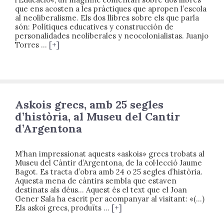
que ens acosten a les pràctiques que apropen l’escola
al neoliberalisme. Els dos llibres sobre els que parla
són: Polítiques educatives y construcción de
personalidades neoliberales y neocolonialistas. Juanjo
Torres …
[+]
Askois grecs, amb 25 segles
d’història, al Museu del Cantir
d’Argentona
M’han impressionat aquests «askois» grecs trobats al
Museu del Càntir d’Argentona, de la col·lecció Jaume
Bagot. Es tracta d’obra amb 24 o 25 segles d’història.
Aquesta mena de càntirs sembla que estaven
destinats als déus… Aquest és el text que el Joan
Gener Sala ha escrit per acompanyar al visitant: «(…)
Els askoi grecs, produïts …
[+]