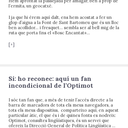
Hem aprofitat la passejada per amagar, ben a prop de
l’ermita, un geocatxé.
I ja que hi érem aquí dalt, ens hem acostat a fer un
glop d’aigua a la Font de Sant Bartomeu que és un lloc
ben acollidor… i fresquet… sembla ser al bell mig de la
ruta que porta fins el «Bosc Encantat»…
[+]
Sí: ho reconec: aquí un fan
incondicional de l’Optimot
I sóc tan fan que, a més de tenir l’accés directe a la
barra de marcadors de tots els meus navegadors, a
tots els meus dispositius, comparteixo aquí, en aquest
particular àtic, el que és i de quines fonts es nodreix:
Optimot, consultes lingüístiques, és un servei que
ofereix la Direcció General de Política Lingüística …