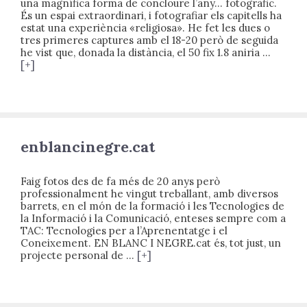
una magnífica forma de concloure l’any… fotogràfic.
És un espai extraordinari, i fotografiar els capitells ha
estat una experiència «religiosa». He fet les dues o
tres primeres captures amb el 18-20 però de seguida
he vist que, donada la distància, el 50 fix 1.8 aniria …
[+]
enblancinegre.cat
Faig fotos des de fa més de 20 anys però
professionalment he vingut treballant, amb diversos
barrets, en el món de la formació i les Tecnologies de
la Informació i la Comunicació, enteses sempre com a
TAC: Tecnologies per a l’Aprenentatge i el
Coneixement. EN BLANC I NEGRE.cat és, tot just, un
projecte personal de …
[+]