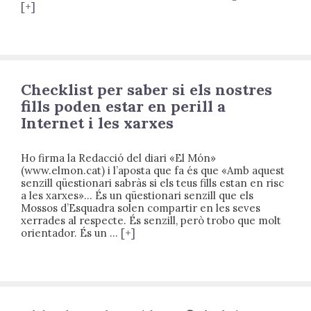
[+]
Checklist per saber si els nostres
fills poden estar en perill a
Internet i les xarxes
Ho firma la Redacció del diari «El Món»
(www.elmon.cat) i l’aposta que fa és que «Amb aquest
senzill qüestionari sabràs si els teus fills estan en risc
a les xarxes»… És un qüestionari senzill que els
Mossos d’Esquadra solen compartir en les seves
xerrades al respecte. És senzill, però trobo que molt
orientador. És un …
[+]