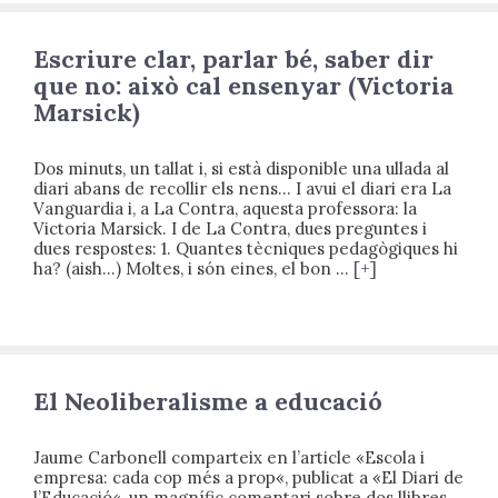
Escriure clar, parlar bé, saber dir
que no: això cal ensenyar (Victoria
Marsick)
Dos minuts, un tallat i, si està disponible una ullada al
diari abans de recollir els nens… I avui el diari era La
Vanguardia i, a La Contra, aquesta professora: la
Victoria Marsick. I de La Contra, dues preguntes i
dues respostes: 1. Quantes tècniques pedagògiques hi
ha? (aish…) Moltes, i són eines, el bon …
[+]
El Neoliberalisme a educació
Jaume Carbonell comparteix en l’article «Escola i
empresa: cada cop més a prop«, publicat a «El Diari de
l’Educació«, un magnífic comentari sobre dos llibres