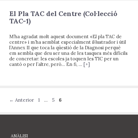
El Pla TAC del Centre (Col·lecció
TAC-1)
M’ha agradat molt aquest document «El pla TAC de
centre» i m’ha semblat especialment il·lustrador i útil
l’Annex II que toca la qüestió de la Diagnosi perquè
em sembla que deu ser una de les tasques més difícils
de concretar: les escoles ja toquen les TIC per un
cantó o per l’altre, però… En fi, …
[+]
Navegación
Página
Página
Página
←
Anterior
1
…
5
6
de
entradas
ANÀLISI