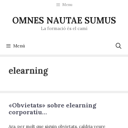
Saltar
Menu
al
contenido
OMNES NAUTAE SUMUS
La formació és el camí
Menú
elearning
«Obvietats» sobre elearning
corporatiu…
Ara, per molt que siguin obvietats, caldria veure