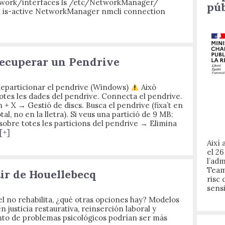
work/interfaces ls /etc/NetworkManager/
púb
l is-active NetworkManager nmcli connection
ecuperar un Pendrive
Reparticionar el pendrive (Windows)
Això
otes les dades del pendrive. Connecta el pendrive.
+ X → Gestió de discs. Busca el pendrive (fixa’t en
tal, no en la lletra). Si veus una partició de 9 MB:
 sobre totes les particions del pendrive → Elimina
[+]
Així
el 26
l’adm
Team
ir de Houellebecq
risc 
sens
cel no rehabilita, ¿qué otras opciones hay? Modelos
n justicia restaurativa, reinserción laboral y
nto de problemas psicológicos podrían ser más