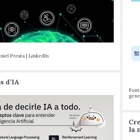
iel Presta | LinkedIn
s d’IA
Font
gene
Cre
la 