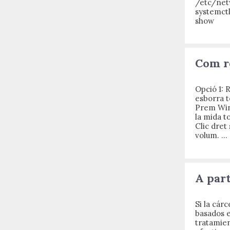
/etc/net
systemct
show
Com r
Opció 1: 
esborra t
Prem Win 
la mida to
Clic dret
volum. …
A part
Si la cár
basados e
tratamie