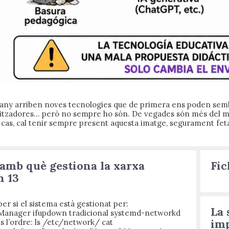
 any arriben noves tecnologies que de primera ens poden semb
litzadores… però no sempre ho són. De vegades són més del ma
 cas, cal tenir sempre present aquesta imatge, segurament feta
amb què gestiona la xarxa
Fic
n 13
er si el sistema està gestionat per:
La 
anager ifupdown tradicional systemd-networkd
imp
s l’ordre: ls /etc/network/ cat