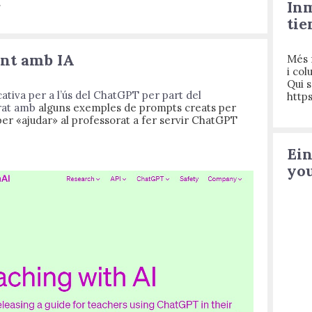
.
Inm
tie
nt amb IA
Més f
i co
Qui s
ativa per a l’ús del ChatGPT per part del
http
rat amb
alguns exemples de prompts creats per
er «ajudar» al professorat a fer servir ChatGPT
Ein
yo