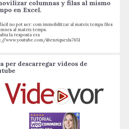
ovilizar columnas y filas al mismo
mpo en Excel.
àcil no pot ser: com immobilitzar al mateix temps files
lumnes al mateix temps.
abia la resposta era
s://www.youtube.com/@enriquexls7651
a per descarregar videos de
utube