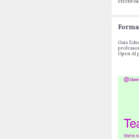
efectivos
Forma
Guia Educ
professo
Open AI p