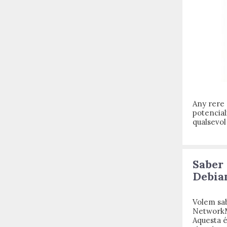
Any rere
potencia
qualsevol
Saber 
Debia
Volem sab
NetworkM
Aquesta é