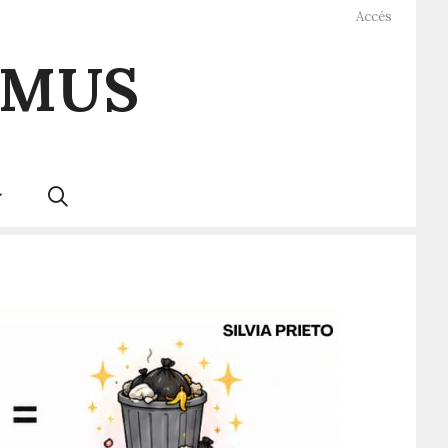
Accés
UMUS