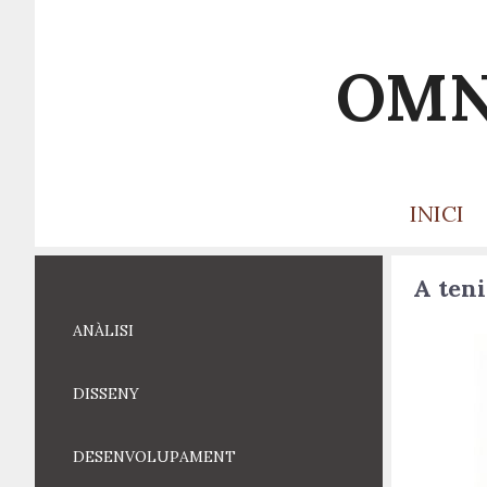
Saltar
al
contenido
OMN
INICI
A ten
ANÀLISI
DISSENY
DESENVOLUPAMENT