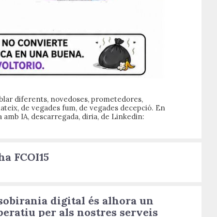
lar diferents, novedoses, prometedores,
teix, de vegades fum, de vegades decepció. En
 amb IA, descarregada, diria, de Linkedin:
ha FCOI15
sobirania digital és alhora un
eratiu per als nostres serveis